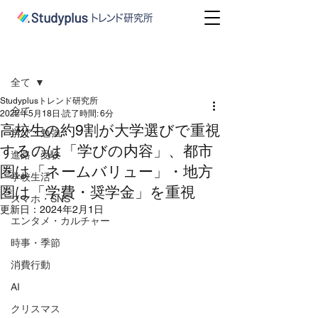
記事
全て
Studyplusトレンド研究所
全て
2022年5月18日
読了時間: 6分
高校生の約9割が大学選びで重視
学び・勉強
するのは「学びの内容」、都市
進路・受験
圏は「ネームバリュー」・地方
学校生活
圏は「学費・奨学金」を重視
スマホ・SNS
更新日：
2024年2月1日
エンタメ・カルチャー
時事・季節
消費行動
AI
クリスマス