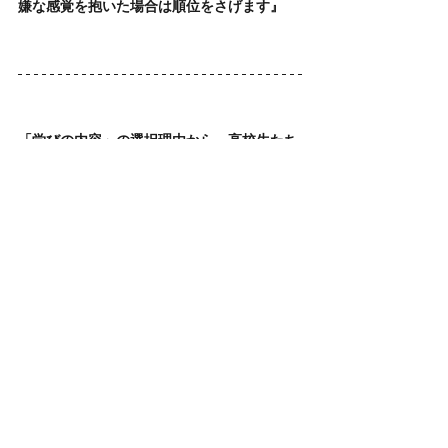
嫌な感覚を抱いた場合は順位をさげます』
「学びの内容」の選択理由から、高校生たち
は将来の働き方や夢を描いた上で、大学選び
を行っている
ことがわかります。
また、大学で学ぶことの重要性をしっかりと
理解しているようです。
都市圏で重要視されている「ネームバリュ
ー」は、就職活動を見据えた回答
を多く得ま
した。
ビジネス街で働くサラリーマンを目にする機
会や、情報に接することが多い地域に住んで
いる高校生たちほど、就職活動への意識の高
さがうかがえます。