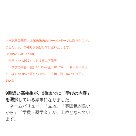
※本記事公開時、上記画像内のパーセンテージに誤りがござい
ました。以下の通りお詫びして訂正いたします。
（2024/02/01 15:00）
　全国（n=1,956）における以下箇所
　　学びの内容　誤）88.1%⇒正）88.3%　　ネームバリュ
ー　誤）56.9%⇒正）57.0%　　立地　誤）54.5%⇒正）
54.4%
9割近い高校生が、3位までに「学びの内容」
を選択
している結果になりました。
「ネームバリュー」「立地」「雰囲気が良い
から」「学費・奨学金」が、上位となってい
ます。