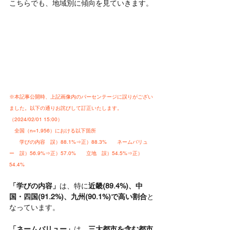
こちらでも、地域別に傾向を見ていきます。
※
本記事公開時、上記画像内のパーセンテージに誤りがござい
ました。以下の通りお詫びして訂正いたします。
（2024/02/01 15:00）
　全国（n=1,956）における以下箇所
　　学びの内容　誤）88.1%⇒正）88.3%　　ネームバリュ
ー　誤）56.9%⇒正）57.0%
　　立地　誤）54.5%⇒正）
54.4%
「学びの内容」
は、特に
近畿(89.4%)、中
国・四国(91.2%)、九州(90.1%)で高い割合
と
なっています。
「ネームバリュー」
は、
三大都市を含む都市