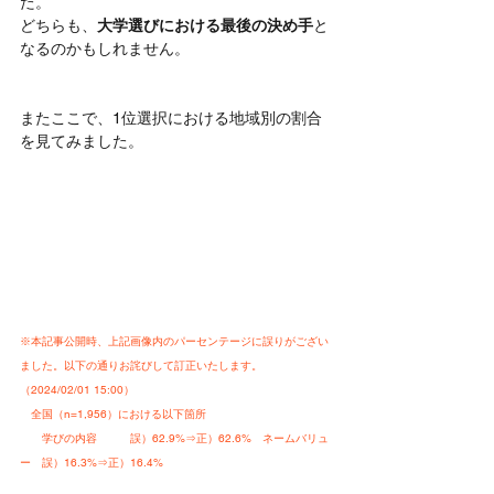
た。
どちらも、
大学選びにおける最後の決め手
と
なるのかもしれません。
またここで、1位選択における地域別の割合
を見てみました。
※本記事公開時、上記画像内のパーセンテージに誤りがござい
ました。以下の通りお詫びして訂正いたします。
（2024/02/01 15:00）
　全国（n=1,956）における以下箇所
　　学びの内容　　　誤）62.9%⇒正）62.6%　ネームバリュ
ー　誤）16.3%⇒正）16.4%　