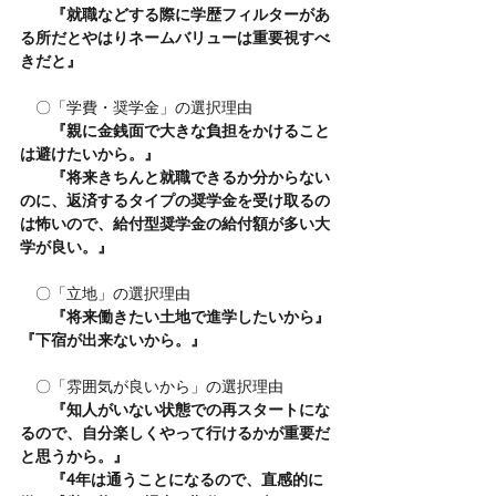
　　『就職などする際に学歴フィルターがあ
る所だとやはりネームバリューは重要視すべ
きだと』
　〇「学費・奨学金」の選択理由
　　『親に金銭面で大きな負担をかけること
は避けたいから。』
　　『将来きちんと就職できるか分からない
のに、返済するタイプの奨学金を受け取るの
は怖いので、給付型奨学金の給付額が多い大
学が良い。』
　〇「立地」の選択理由
　　『将来働きたい土地で進学したいから』
『下宿が出来ないから。』
　〇「雰囲気が良いから」の選択理由
　　『知人がいない状態での再スタートにな
るので、自分楽しくやって行けるかが重要だ
と思うから。』
　　『4年は通うことになるので、直感的に