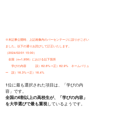
※本記事公開時、上記画像内のパーセンテージに誤りがござい
ました。以下の通りお詫びして訂正いたします。
（2024/02/01 15:00）
　全国（n=1,956）における以下箇所
　　学びの内容　　　誤）62.6%⇒正）62.9%　ネームバリュ
ー　誤）16.3%⇒正）16.4%　
1位に最も選択された項目は、「学びの内
容」です。
全国の6割以上の高校生が、「学びの内容」
を大学選びで最も重視
しているようです。