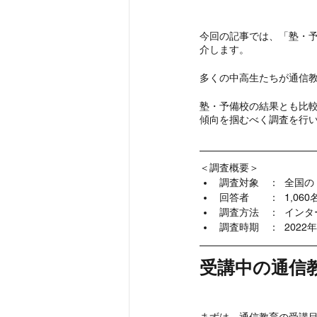
今回の記事では、「塾・
介します。
多くの中高生たちが通信
塾・予備校の結果とも比
傾向を掴むべく調査を行
＜調査概要＞
調査対象　：  全国の
回答者　　：  1,060
調査方法　：  イン
調査時期　：  2022
受講中の通信
まずは、通信教育の受講