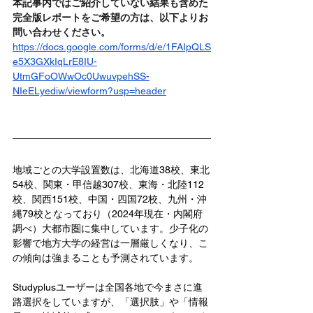
本記事内ではご紹介していない結果も含めた
完全版レポートをご希望の方は、以下よりお
問い合わせください。
https://docs.google.com/forms/d/e/1FAIpQLS
e5X3GXkIqLrE8IU-
UtmGFoOWwOc0UwuvpehSS-
NIeELyediw/viewform?usp=header
地域ごとの大学設置数は、北海道38校、東北
54校、関東・甲信越307校、東海・北陸112
校、関西151校、中国・四国72校、九州・沖
縄79校となっており（2024年現在・内閣府
調べ）大都市圏に集中しています。少子化の
影響で地方大学の経営は一層厳しくなり、こ
の傾向は強まることも予測されています。
Studyplusユーザーは全国各地で今まさに進
路選択をしていますが、「選択肢」や「情報