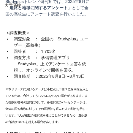
Studyplusトレンド研究所では、2025年8月に
大学受験
「
進路と地域に関するアンケート
」として全
国の高校生にアンケート調査を行いました。
＜調査概要＞
調査対象　：  全国の「Studyplus」ユー
ザー（高校生）
回答者　　：  
1,703名
調査方法　：  学習管理アプリ
「Studyplus」上でアンケート回答を依
頼し、オンラインで回答を回収。
調査時期　：
2025年8月8日〜8月13
日
※本リリースにおけるデータは小数点以下第２位を四捨五入し
ているため、合計しても100%にならない場合があります。ま
た複数回答可の設問に関して、各選択肢のパーセンテージは、
全体の回答者数に対してその選択肢を選んだ人の割合を示して
います。1人が複数の選択肢を選ぶことができるため、選択肢
の合計は100%を超える場合があります。