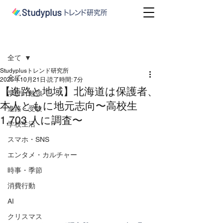
記事
全て
Studyplusトレンド研究所
全て
2025年10月21日
読了時間: 7分
【進路と地域】北海道は保護者、
学び・勉強
本人ともに地元志向〜高校生
進路・受験
1,703 人に調査〜
学校生活
スマホ・SNS
エンタメ・カルチャー
時事・季節
消費行動
AI
クリスマス