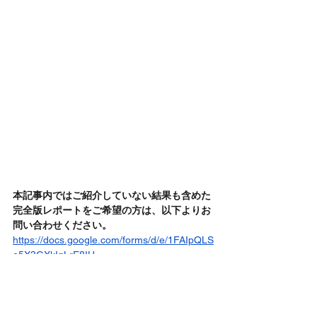
本記事内ではご紹介していない結果も含めた
完全版レポートをご希望の方は、以下よりお
問い合わせください。
https://docs.google.com/forms/d/e/1FAIpQLS
e5X3GXkIqLrE8IU-
UtmGFoOWwOc0UwuvpehSS-
NIeELyediw/viewform?usp=header